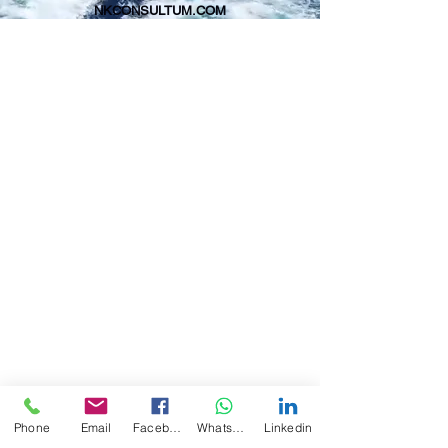
NKCONSULTUM.COM
Yönetim, Mühendislik, Tasarım,
Eğitim Danışmanlığı
Doğru adımı atmanıza yardımcı
oluyoruz
Phone
Email
Facebook
WhatsApp
Linkedin