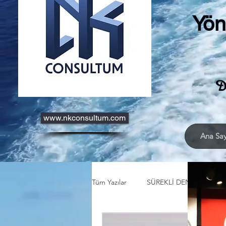
Yön
D
www.nkconsultum.com
Ana Say
Tüm Yazılar
SÜREKLİ DENİZCİLEŞME
MÜHENDİSLİK VE TASARIM