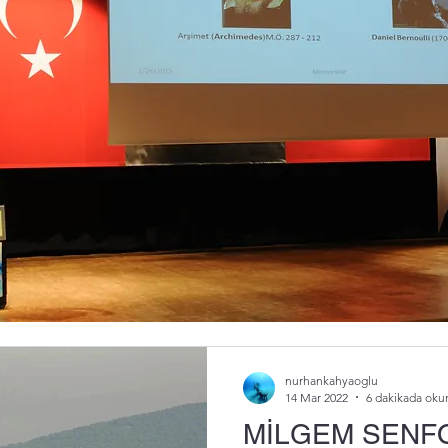
nurhankahyaoglu
30 Mar 2022
5 dakikada oku
MİLGEM SENFONİSİ I
“Presto”
MİLGEM SENFONİSİ IV. BÖLÜM
bölüm ilk üç bölümün ana tem
Önce coşkulu bir müzik,...
nurhankahyaoglu
14 Mar 2022
6 dakikada oku
MİLGEM SENFONİ