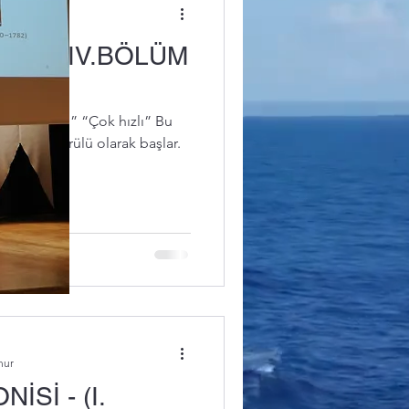
nur
V.BÖLÜM
 “Presto” “Çok hızlı” Bu
alarıyla örülü olarak başlar.
nur
Sİ - (I.