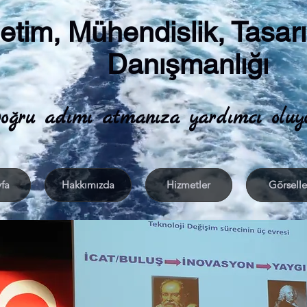
etim, Mühendislik, Tasar
Danışmanlığı
oğru adımı atmanıza yardımcı oluy
fa
Hakkımızda
Hizmetler
Görselle
STRATEJİ GELİŞTİRME VE YÖNETİMİ
DENİZ SAVUNMA SA