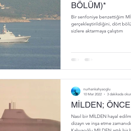
BÖLÜM)*
Bir senfoniye benzettiğim Mİ
gerçekleştirildiğini, dört böl
sizlere aktarmaya çalıştım
nurhankahyaoglu
10 Mar 2022
3 dakikada oku
MİLDEN; ÖNCE
Nasıl bir MİLDEN hayal edilme
dizayn ve inşa etme zamanıdı
Kahyaoğlu MİLDEN artık bir ha