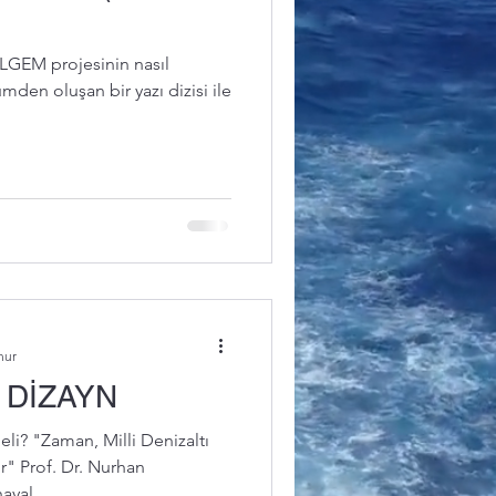
LGEM projesinin nasıl
ümden oluşan bir yazı dizisi ile
nur
 DİZAYN
li? "Zaman, Milli Denizaltı
r" Prof. Dr. Nurhan
yal...