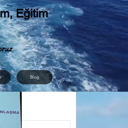
ım, Eğitim
oruz
r
Blog
NAYİ